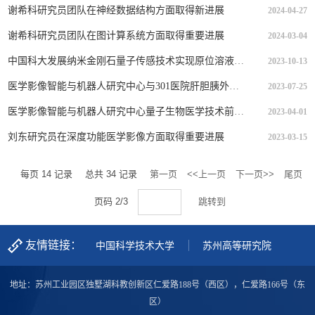
谢希科研究员团队在神经数据结构方面取得新进展
2024-04-27
谢希科研究员团队在图计算系统方面取得重要进展 ​
2024-03-04
中国科大发展纳米金刚石量子传感技术实现原位溶液磁共振谱测量
2023-10-13
医学影像智能与机器人研究中心与301医院肝胆胰外科医学部合作在机器人手术流程分析领域取得新进展
2023-07-25
医学影像智能与机器人研究中心量子生物医学技术前沿实验室实现数字化的生物分子相互作用磁学检测
2023-04-01
刘东研究员在深度功能医学影像方面取得重要进展
2023-03-15
每页
14
记录
总共
34
记录
第一页
<<上一页
下一页>>
尾页
页码
2
/
3
跳转到
友情链接：
中国科学技术大学
苏州高等研究院
地址：苏州工业园区独墅湖科教创新区仁爱路188号（西区），仁爱路166号（东
区）